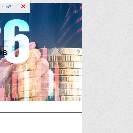
okies?
es